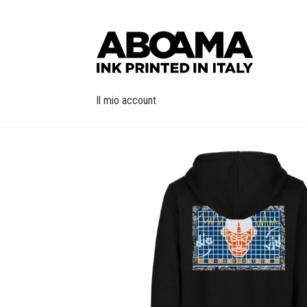
Vai
Vai
alla
al
navigazione
contenuto
Il mio account