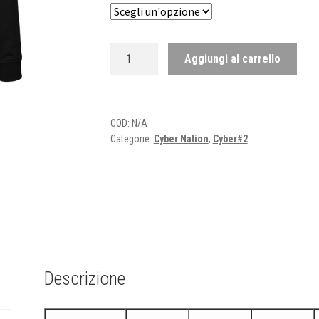
Cyber
Aggiungi al carrello
Nation
#2
-
Felpa
COD:
N/A
Categorie:
Cyber Nation
,
Cyber#2
zip
quantità
Descrizione