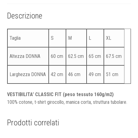
Descrizione
Taglia
S
M
L
XL
Altezza DONNA
60 cm
62.5 cm
65 cm
67.5 cm
Larghezza DONNA
42 cm
46 cm
49 cm
51 cm
VESTIBILITA’ CLASSIC FIT (peso tessuto 160g/m2)
100% cotone, t-shirt girocollo, manica corta, struttura tubolare.
Prodotti correlati