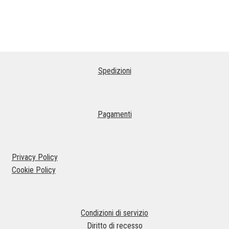
Questo
prodotto
ha
più
varianti.
Spedizioni
Le
opzioni
possono
essere
Pagamenti
scelte
nella
pagina
Privacy Policy
del
Cookie Policy
prodotto
Condizioni di servizio
Diritto di recesso