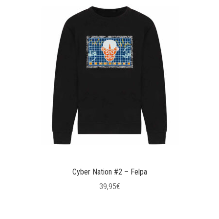
Cyber Nation #2 – Felpa
39,95
€
Questo
prodotto