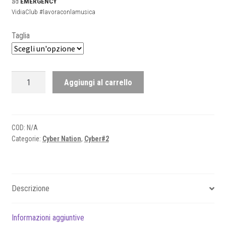
ad
EMERGENCY
VidiaClub #lavoraconlamusica
Taglia
Cyber
Aggiungi al carrello
Nation
#2
-
Tshirt
COD:
N/A
Categorie:
Cyber Nation
,
Cyber#2
donna
quantità
Descrizione
Informazioni aggiuntive