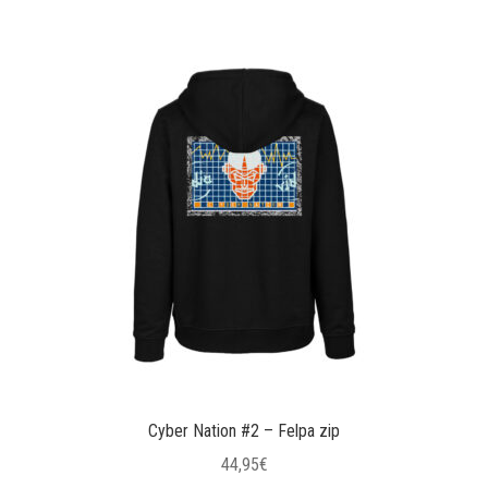
prodotto
ha
più
varianti.
Le
opzioni
possono
essere
scelte
nella
pagina
del
prodotto
Cyber Nation #2 – Felpa zip
44,95
€