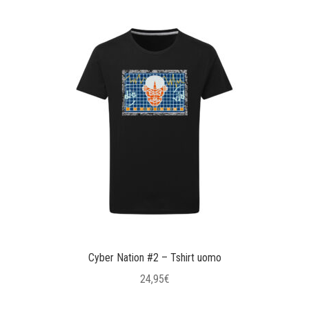
ha
più
varianti.
Le
opzioni
possono
essere
scelte
nella
pagina
del
prodotto
Cyber Nation #2 – Tshirt uomo
24,95
€
Questo