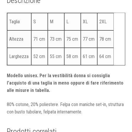
Descrizione
Taglia
S
M
L
XL
2XL
Altezza
71 cm
73 cm
75 cm
77 cm
78 cm
Larghezza
52 cm
55 cm
58 cm
61 cm
64 cm
Modello unisex. Per la vestibilità donna si consiglia
l’acquisto di una taglia in meno oppure di fare riferimento
alle misure in tabella.
80% cotone, 20% poliestere. Felpa con maniche set-in, struttura
con busto tubolare, felpata internamente.
Prodotti correlati