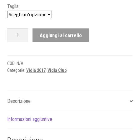
Taglia
VIDIA
Aggiungi al carrello
2017
-
Felpa
quantità
COD:
N/A
Categorie:
Vidia 2017
,
Vidia Club
Descrizione
Informazioni aggiuntive