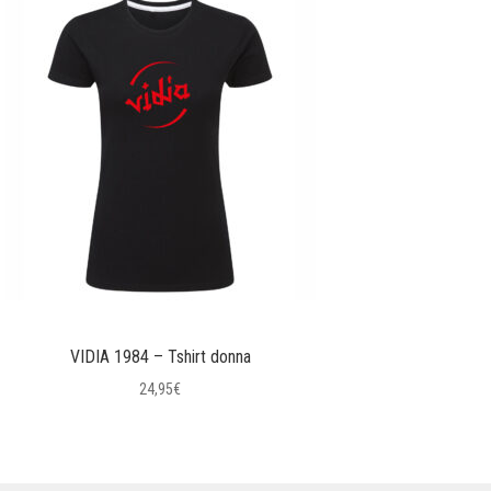
VIDIA 1984 – Tshirt donna
24,95
€
Questo
prodotto
ha