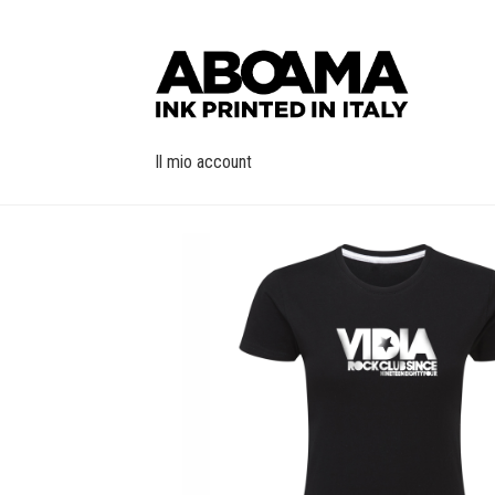
Vai
Vai
alla
al
navigazione
contenuto
Il mio account