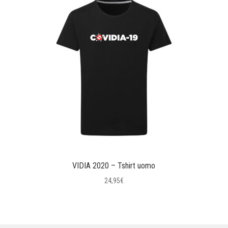
VIDIA 2020 – Tshirt uomo
24,95
€
Questo
prodotto
ha