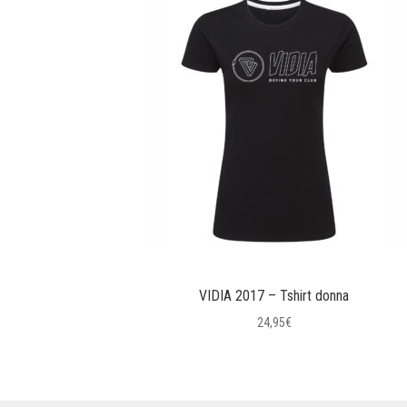
VIDIA 2017 – Tshirt donna
24,95
€
Questo
prodotto
ha