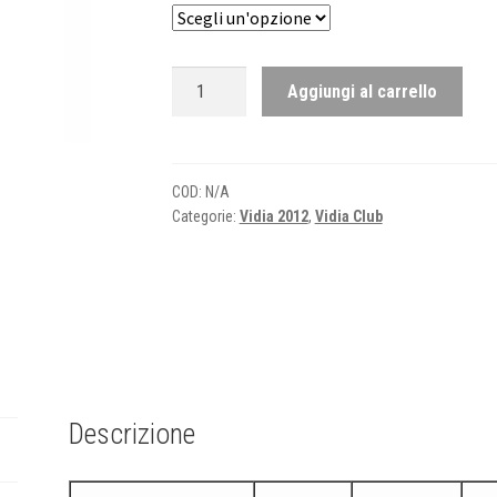
VIDIA
Aggiungi al carrello
2012
-
Tshirt
donna
COD:
N/A
Categorie:
Vidia 2012
,
Vidia Club
quantità
Descrizione