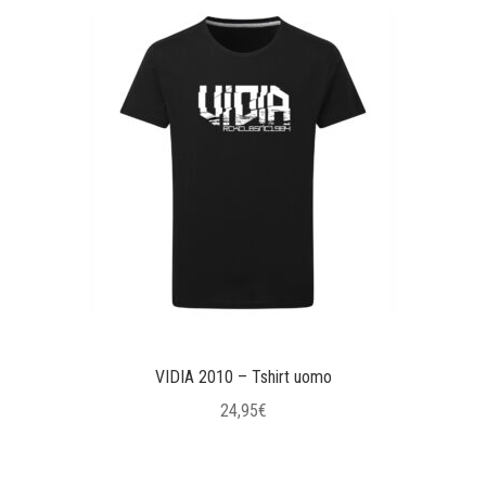
più
varianti.
Le
opzioni
possono
essere
scelte
nella
pagina
del
prodotto
VIDIA 2010 – Tshirt uomo
24,95
€
Questo
prodotto