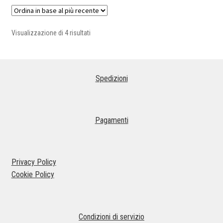
ha
più
Ordina
Visualizzazione di 4 risultati
varianti.
in
Le
base
opzioni
al
possono
più
Spedizioni
essere
recente
scelte
nella
Pagamenti
pagina
del
prodotto
Privacy Policy
Cookie Policy
Condizioni di servizio