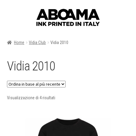
Vai
Vai
alla
al
navigazione
contenuto
Home
Vidia Club
Vidia 2010
Vidia 2010
Ordina
Visualizzazione di 4 risultati
in
base
al
più
recente