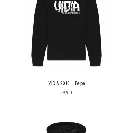
VIDIA 2010 – Felpa
39,95
€
Questo
prodotto
ha
più