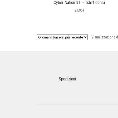
Cyber Nation #1 – Tshirt donna
24,95
€
Questo
prodotto
ha
Visualizzazione di 
più
varianti.
Le
opzioni
possono
essere
scelte
nella
Spedizioni
pagina
del
prodotto