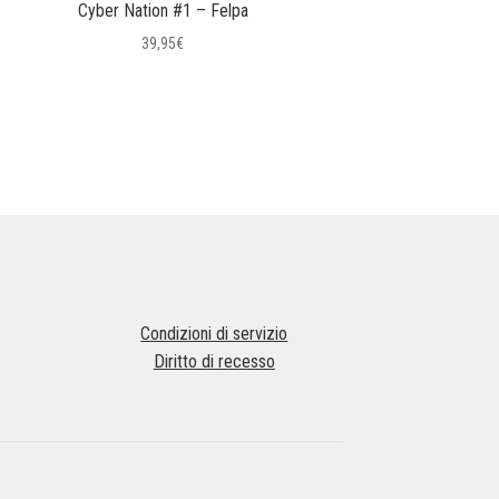
Cyber Nation #1 – Felpa
39,95
€
Questo
prodotto
ha
più
varianti.
Le
opzioni
possono
essere
scelte
nella
Condizioni di servizio
pagina
Diritto di recesso
del
prodotto