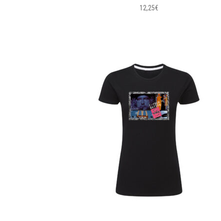
12,25
€