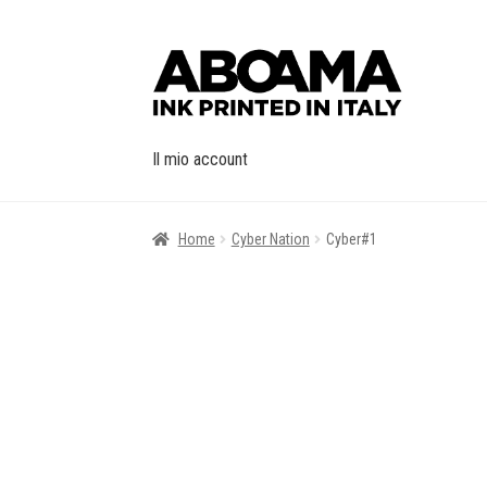
Vai
Vai
alla
al
navigazione
contenuto
Il mio account
Home
Cyber Nation
Cyber#1