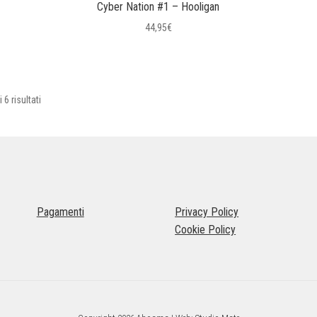
Cyber Nation #1 – Hooligan
44,95
€
Questo
prodotto
ha
Ordina
6 risultati
più
in
varianti.
base
Le
al
opzioni
più
possono
recente
essere
scelte
nella
Pagamenti
Privacy Policy
pagina
Cookie Policy
del
prodotto