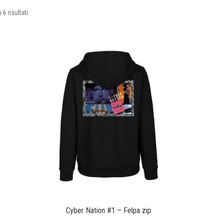
Ordina
6 risultati
in
base
al
più
recente
Cyber Nation #1 – Felpa zip